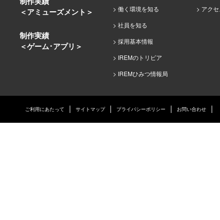
制作実績
働く環境を知る
アクセ
＜アミューズメント＞
2026.1.21
アイレムひみつ情報局を更新しました。
社員を知る
2026.1.21
制作実績＜アミューズメント＞を更新しました
制作実績
採用基本情報
＜ゲーム･アプリ＞
2026.1.2
ご挨拶を更新しました。
IREMのトリビア
2025.12.24
アイレムひみつ情報局を更新しました。
IREMひみつ情報局
2025.11.26
アイレムひみつ情報局を更新しました。
2025.11.20
制作実績＜ゲーム・アプリ＞を更新しました。
ご利用にあたって
サイトマップ
プライバシーポリシー
お問い合わせ
2025.10.30
冬のインターンシップ（1day仕事体験）、11
2025.10.30
アイレムひみつ情報局を更新しました。
2025.10.17
制作実績＜ゲーム・アプリ＞を更新しました。
2025.9.24
アイレムひみつ情報局を更新しました。
2025.8.27
制作実績＜アミューズメント＞を更新しました
2025.8.21
アイレムひみつ情報局を更新しました。