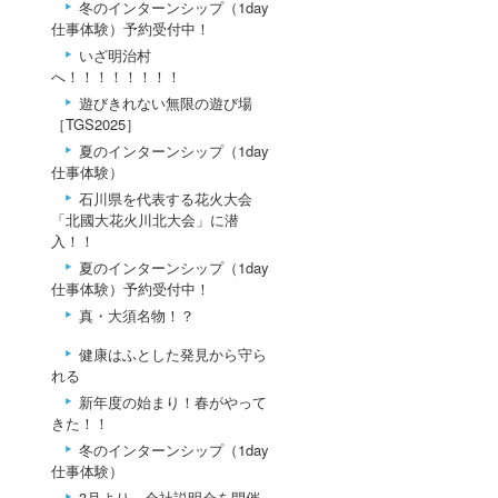
冬のインターンシップ（1day
仕事体験）予約受付中！
いざ明治村
へ！！！！！！！！
遊びきれない無限の遊び場
［TGS2025］
夏のインターンシップ（1day
仕事体験）
石川県を代表する花火大会
「北國大花火川北大会」に潜
入！！
夏のインターンシップ（1day
仕事体験）予約受付中！
真・大須名物！？
健康はふとした発見から守ら
れる
新年度の始まり！春がやって
きた！！
冬のインターンシップ（1day
仕事体験）
3月より、会社説明会を開催