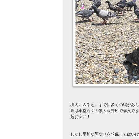
境内に入ると、すでに多くの鳩があち
餌は本堂近くの無人販売所で購入でき
超お安い！
しかし平和な餌やりを想像してはいけ