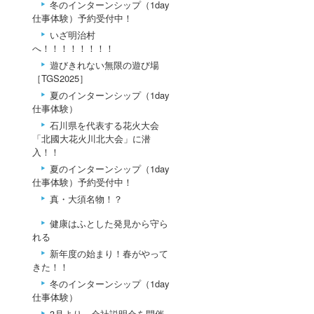
冬のインターンシップ（1day
仕事体験）予約受付中！
いざ明治村
へ！！！！！！！！
遊びきれない無限の遊び場
［TGS2025］
夏のインターンシップ（1day
仕事体験）
石川県を代表する花火大会
「北國大花火川北大会」に潜
入！！
夏のインターンシップ（1day
仕事体験）予約受付中！
真・大須名物！？
健康はふとした発見から守ら
れる
新年度の始まり！春がやって
きた！！
冬のインターンシップ（1day
仕事体験）
3月より、会社説明会を開催