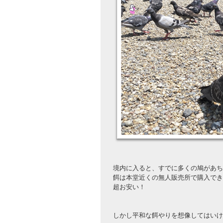
境内に入ると、すでに多くの鳩があち
餌は本堂近くの無人販売所で購入でき
超お安い！
しかし平和な餌やりを想像してはいけ