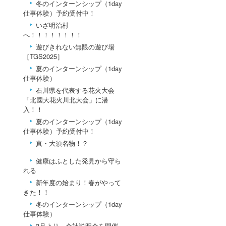
冬のインターンシップ（1day
仕事体験）予約受付中！
いざ明治村
へ！！！！！！！！
遊びきれない無限の遊び場
［TGS2025］
夏のインターンシップ（1day
仕事体験）
石川県を代表する花火大会
「北國大花火川北大会」に潜
入！！
夏のインターンシップ（1day
仕事体験）予約受付中！
真・大須名物！？
健康はふとした発見から守ら
れる
新年度の始まり！春がやって
きた！！
冬のインターンシップ（1day
仕事体験）
3月より、会社説明会を開催